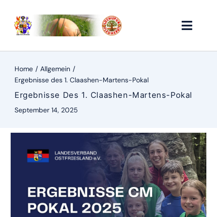
Zum
Inhalt
springen
Toggle
Naviga
Home
Home
Allgemein
Ergebnisse des 1. Claashen-Martens-Pokal
Vorstand
Ergebnisse Des 1. Claashen-Martens-Pokal
September 14, 2025
Historie
Vereinsservice
Ergebnisse
Links