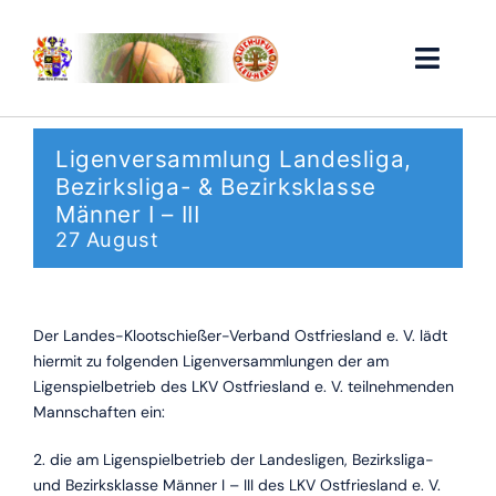
Zum
Inhalt
springen
Toggle
Naviga
Home
Ligenversammlung Landesliga,
Bezirksliga- & Bezirksklasse
Vorstand
Männer I – III
27 August
Historie
Vereinsservice
Der Landes-Klootschießer-Verband Ostfriesland e. V. lädt
hiermit zu folgenden Ligenversammlungen der am
Ligenspielbetrieb des LKV Ostfriesland e. V. teilnehmenden
Ergebnisse
Mannschaften ein:
Links
2. die am Ligenspielbetrieb der Landesligen, Bezirksliga-
und Bezirksklasse Männer I – III des LKV Ostfriesland e. V.