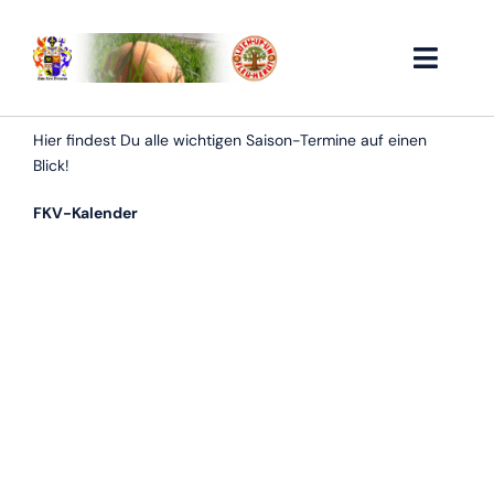
Zum
Inhalt
springen
Toggle
Naviga
Home
Hier findest Du alle wichtigen Saison-Termine auf einen
Blick!
Vorstand
FKV-Kalender
Historie
Vereinsservice
Ergebnisse
Links