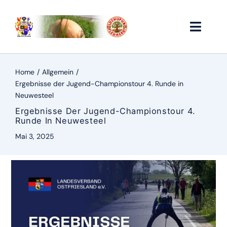
Zum
Inhalt
springen
Toggle
Naviga
Home
Home
Allgemein
Ergebnisse der Jugend-Championstour 4. Runde in
Vorstand
Neuwesteel
Ergebnisse Der Jugend-Championstour 4.
Runde In Neuwesteel
Historie
Mai 3, 2025
Vereinsservice
Ergebnisse
Links